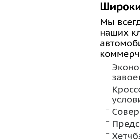
Широки
Мы всегд
наших к
автомоби
коммерче
Эконо
завое
Кросс
услов
Совер
Предс
Хетчб