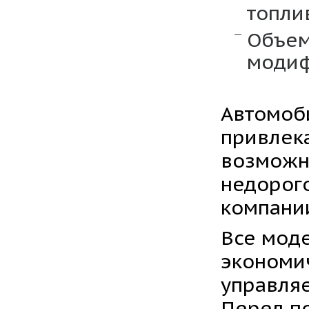
топли
Объем
модиф
Автомоби
привлека
возможно
недорог
компани
Все мод
экономи
управля
Перед п